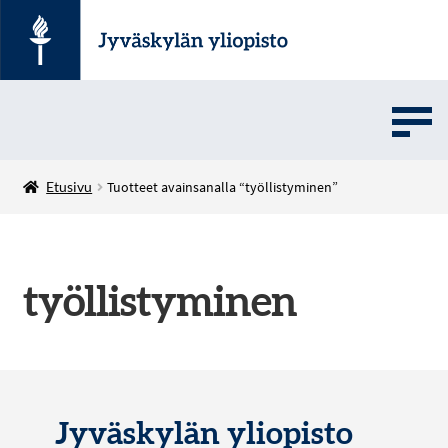
UMOVE
Etusivu
Tuotteet avainsanalla “työllistyminen”
SOVELLUSMYYNTI
työllistyminen
English
Jyväskylän yliopisto