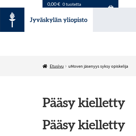
0,00
€
0 tuotetta
Etusivu
uMoven jäsenyys syksy opiskelija
Pääsy kielletty
Pääsy kielletty