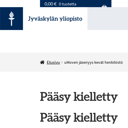
0,00
€
0 tuotetta
Etusivu
uMoven jäsenyys kevät henkilöstö
Pääsy kielletty
Pääsy kielletty