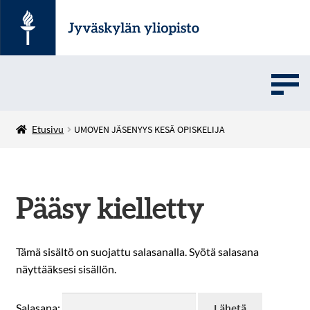
UMOVE
Etusivu
UMOVEN JÄSENYYS KESÄ OPISKELIJA
SOVELLUSMYYNTI
Pääsy kielletty
English
Tämä sisältö on suojattu salasanalla. Syötä salasana
näyttääksesi sisällön.
Salasana: