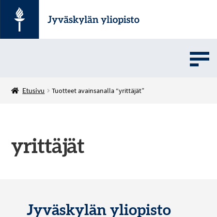
UMOVE
Etusivu
Tuotteet avainsanalla “yrittäjät”
SOVELLUSMYYNTI
yrittäjät
English
Jyväskylän yliopisto