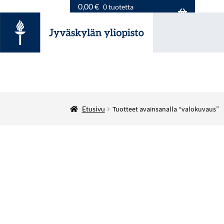
0,00
€
0 tuotetta
Etusivu
Tuotteet avainsanalla “valokuvaus”