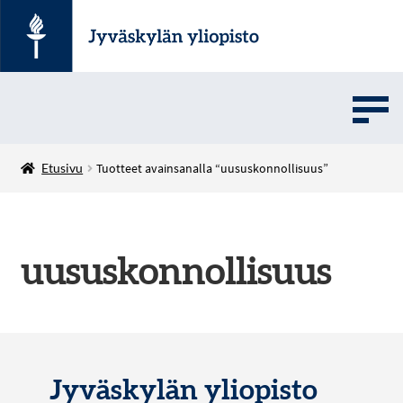
UMOVE
Etusivu
Tuotteet avainsanalla “uususkonnollisuus”
SOVELLUSMYYNTI
uususkonnollisuus
English
Jyväskylän yliopisto