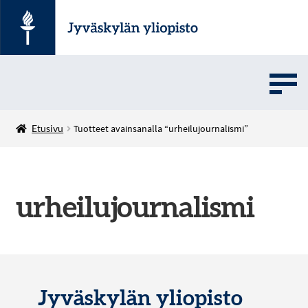
UMOVE
Etusivu
Tuotteet avainsanalla “urheilujournalismi”
SOVELLUSMYYNTI
urheilujournalismi
English
Jyväskylän yliopisto