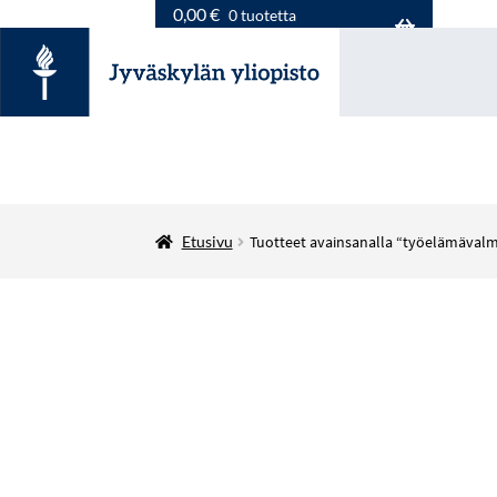
0,00
€
0 tuotetta
Etusivu
Tuotteet avainsanalla “työelämäval