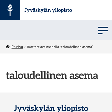
UMOVE
Etusivu
Tuotteet avainsanalla “taloudellinen asema”
SOVELLUSMYYNTI
taloudellinen asema
English
Jyväskylän yliopisto