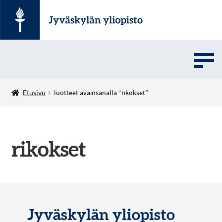
UMOVE
Etusivu
Tuotteet avainsanalla “rikokset”
SOVELLUSMYYNTI
rikokset
English
Jyväskylän yliopisto