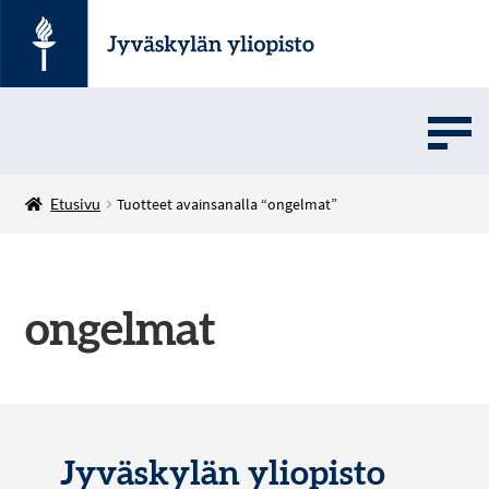
UMOVE
Etusivu
Tuotteet avainsanalla “ongelmat”
SOVELLUSMYYNTI
ongelmat
English
Jyväskylän yliopisto