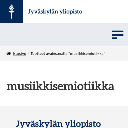
UMOVE
Etusivu
Tuotteet avainsanalla “musiikkisemiotiikka”
SOVELLUSMYYNTI
musiikkisemiotiikka
English
Jyväskylän yliopisto