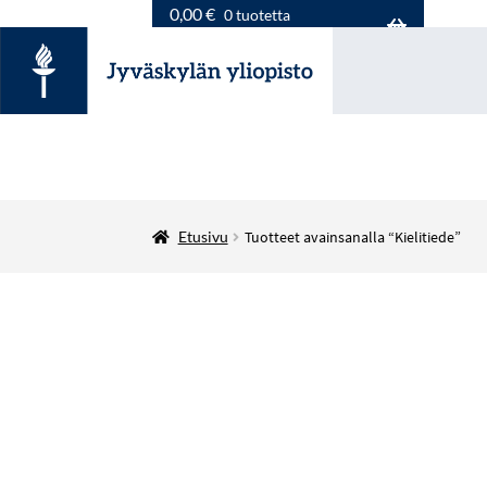
0,00
€
0 tuotetta
Etusivu
Tuotteet avainsanalla “Kielitiede”