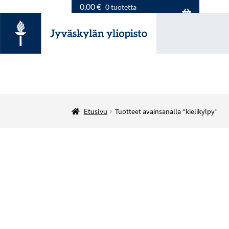
0,00
€
0 tuotetta
Etusivu
Tuotteet avainsanalla “kielikylpy”