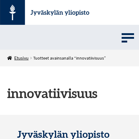
UMOVE
Etusivu
Tuotteet avainsanalla “innovatiivisuus”
SOVELLUSMYYNTI
innovatiivisuus
English
Jyväskylän yliopisto