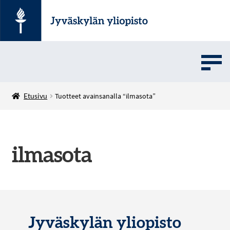
UMOVE
Etusivu
Tuotteet avainsanalla “ilmasota”
SOVELLUSMYYNTI
ilmasota
English
Jyväskylän yliopisto