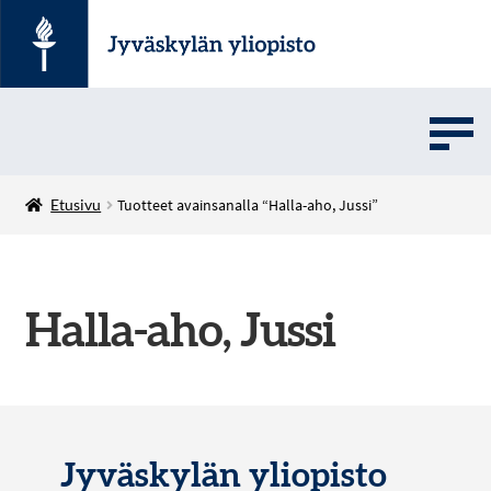
UMOVE
Etusivu
Tuotteet avainsanalla “Halla-aho, Jussi”
SOVELLUSMYYNTI
Halla-aho, Jussi
English
Jyväskylän yliopisto