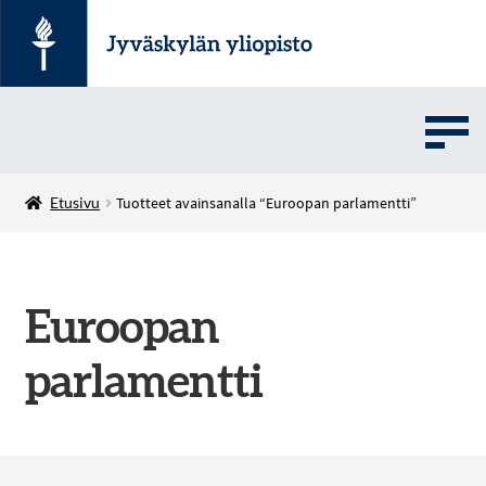
UMOVE
Etusivu
Tuotteet avainsanalla “Euroopan parlamentti”
SOVELLUSMYYNTI
Euroopan
English
parlamentti