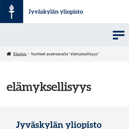
UMOVE
Etusivu
Tuotteet avainsanalla “elämyksellisyys”
SOVELLUSMYYNTI
elämyksellisyys
English
Jyväskylän yliopisto