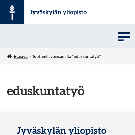
UMOVE
Etusivu
Tuotteet avainsanalla “eduskuntatyö”
SOVELLUSMYYNTI
eduskuntatyö
English
Jyväskylän yliopisto