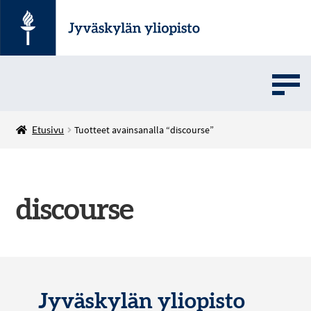
UMOVE
Etusivu
Tuotteet avainsanalla “discourse”
SOVELLUSMYYNTI
discourse
English
Jyväskylän yliopisto