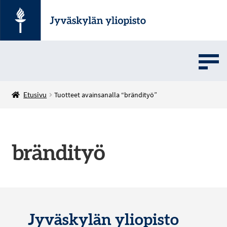
UMOVE
Etusivu
Tuotteet avainsanalla “brändityö”
SOVELLUSMYYNTI
brändityö
English
Jyväskylän yliopisto