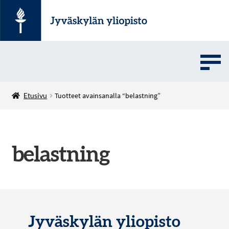
UMOVE
Etusivu
Tuotteet avainsanalla “belastning”
SOVELLUSMYYNTI
belastning
English
Jyväskylän yliopisto